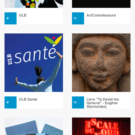
+
ULB
+
ArtConnoisseurs
+
ULB Santé
+
Livre "To Detail the
General" - Eugène
Warmenbol,
Éditions
Harmakhis