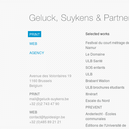
db.Skip
to
content
Selected works
PRINT
Festival du court métrage d
WEB
Namur
AGENCY
Le Domaine
ULB Santé
SOS enfants
ULB
Avenue des Volontaires 19
1160 Brussels
Brabant Wallon
Belgium
ULB brochures étudiants
PRINT
Itinérart
mail@geluck-suykens.be
Escale du Nord
+32 (0)2 743 47 90
PREVENT
WEB
Anderlecht - Écoles
contact@typidesign.be
communales
+32 (0)485 89 21 21
Éditions de l'Université de